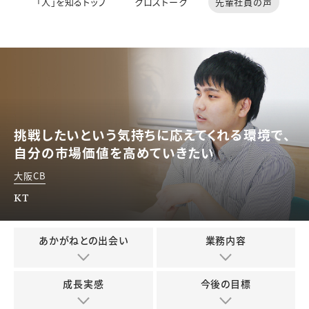
「人」を知るトップ
クロストーク
先輩社員の声
挑戦したいという気持ちに応えてくれる環境で、
自分の市場価値を高めていきたい
大阪CB
KT
あかがねとの出会い
業務内容
成長実感
今後の目標